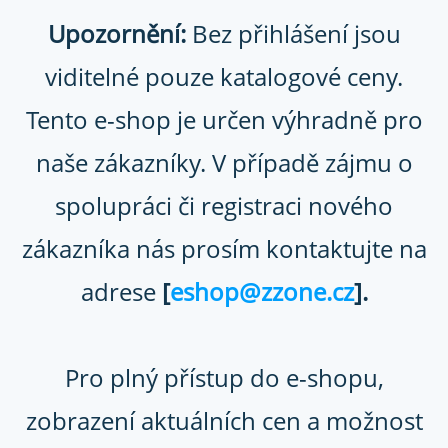
Přihlaste se
Upozornění:
Bez přihlášení jsou
viditelné pouze katalogové ceny.
Tento e-shop je určen výhradně pro
naše zákazníky. V případě zájmu o
spolupráci či registraci nového
>>
Vutlan
PDU
zákazníka nás prosím kontaktujte na
adrese
[
eshop@zzone.cz
].
PDU
Pro plný přístup do e-shopu,
zobrazení aktuálních cen a možnost
Seřadit podle :