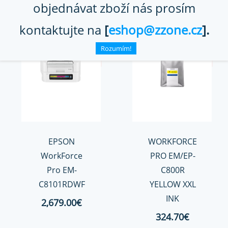
objednávat zboží nás prosím
kontaktujte na
[
eshop@zzone.cz
].
Rozumím!
EPSON
WORKFORCE
WorkForce
PRO EM/EP-
Pro EM-
C800R
C8101RDWF
YELLOW XXL
INK
2,679.00€
324.70€